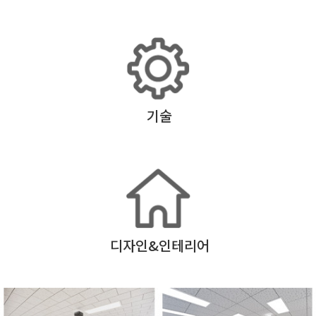
기술
디자인&인테리어